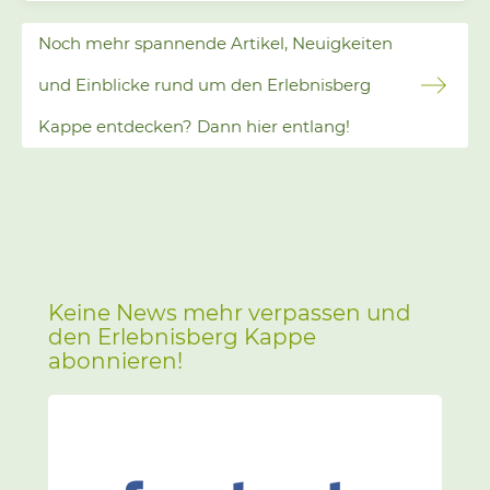
Temperaturen 🌝 Schwingt euch auf die Bretter
und zieht die letzten Schwünge der Saison 2026
Noch mehr spannende Artikel, Neuigkeiten
auf der Kappe 🫠 Das Förderband Käppchen ist
schon in der Sommerpause.
und Einblicke rund um den Erlebnisberg
Kappe entdecken? Dann hier entlang!
Keine News mehr verpassen und
den Erlebnisberg Kappe
abonnieren!