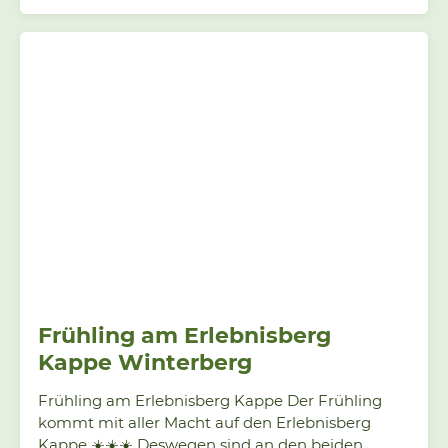
deiner Schulklasse, Kollegen, Familie, Freunden
oder einfach zum Abschalten. Freu dich auf
Action, Erholung und jede Menge Spaß bei uns
auf der Kappe. Das Kiosk bei der
Sommerrodelbahn steht für eine Stärkung bereit
– der Pavillon schützt vor einem kleinen Schauer,
viele Sitzmöglichkeiten laden zur Pause ein! Jetzt
ist […]
Frühling am Erlebnisberg
Kappe Winterberg
Frühling am Erlebnisberg Kappe Der Frühling
kommt mit aller Macht auf den Erlebnisberg
Kappe ☀️☀️☀️ Deswegen sind an den beiden