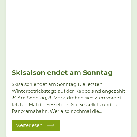
Skisaison endet am Sonntag
Skisaison endet am Sonntag Die letzten
Winterbetriebstage auf der Kappe sind angezählt
🎿 Am Sonntag, 8. März, drehen sich zum vorerst
letzten Mal die Sessel des 6er Sessellifts und der
Panoramabahn. Wer also nochmal die
Gelegenheit nutzen möchte, der sollte sich
beeilen. Das Motto momentan lautet absolut:
weiterlesen
Frühjahrsskilauf mit viel Sonne und milden