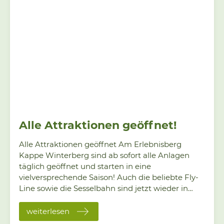
Alle Attraktionen geöffnet!
Alle Attraktionen geöffnet Am Erlebnisberg
Kappe Winterberg sind ab sofort alle Anlagen
täglich geöffnet und starten in eine
vielversprechende Saison! Auch die beliebte Fly-
Line sowie die Sesselbahn sind jetzt wieder in
Betrieb und sorgen für unvergessliche Erlebnisse
in der Natur. Perfekt für Ausflüge an den
weiterlesen
kommenden langen Wochenenden – ob mit